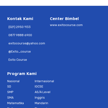
Kontak Kami
Center Bimbel
www.exitocourse.com
(021) 2950 1133
0877 9888 6900
exitocourse@yahoo.com
@Exito_course
Exito Course
Program Kami
Nasional
Internasional
SD
IGCSE
SMP
AS/A Level
SMA
Inggris
Matematika
Mandarin