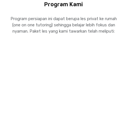
Program Kami
Program persiapan ini dapat berupa les privat ke rumah
(one on one tutoring) sehingga belajar lebih fokus dan
nyaman. Paket les yang kami tawarkan telah meliputi:
Pendaftaran sertifikasi IGCSE
& AS & A Level untuk private
candidate
Registrasi untuk mengikuti ujian
IGCSE / AS & A Level.